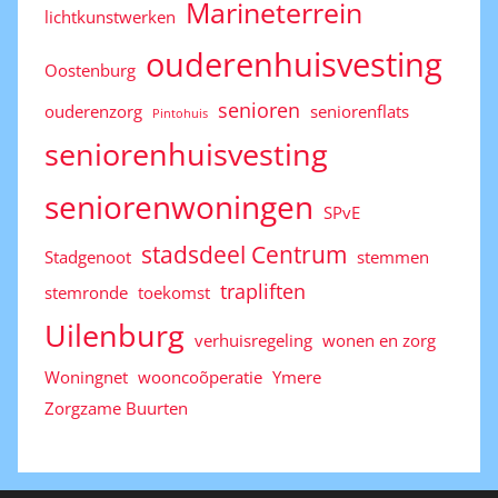
Marineterrein
lichtkunstwerken
ouderenhuisvesting
Oostenburg
senioren
ouderenzorg
seniorenflats
Pintohuis
seniorenhuisvesting
seniorenwoningen
SPvE
stadsdeel Centrum
Stadgenoot
stemmen
trapliften
stemronde
toekomst
Uilenburg
verhuisregeling
wonen en zorg
Woningnet
wooncoõperatie
Ymere
Zorgzame Buurten