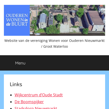
Ga
naar
de
inhoud
Website van de vereniging Wonen voor Ouderen Nieuwmarkt
Ouderen
/ Groot Waterloo
wonen
Menu
in
de
Links
buurt.
Wijkcentrum d’Oude Stadt
De Boomspijker
Stadsdorp Nieuwmarkt