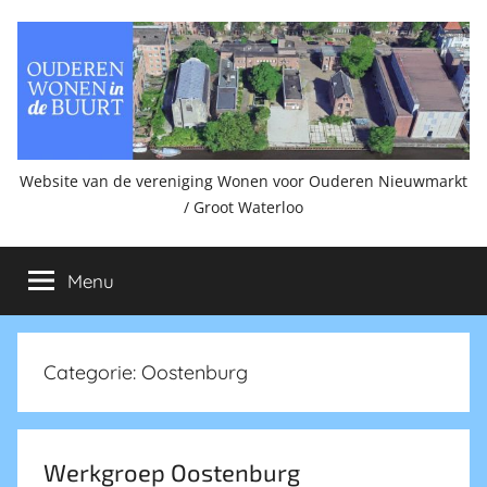
Ga
naar
de
inhoud
Website van de vereniging Wonen voor Ouderen Nieuwmarkt
Ouderen
/ Groot Waterloo
wonen
Menu
in
de
Categorie:
Oostenburg
buurt.
Werkgroep Oostenburg