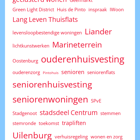
Geefmarkt
Green Light District
Huis de Pinto
inspraak
IWoon
Lang Leven Thuisflats
Liander
levensloopbestendige woningen
Marineterrein
lichtkunstwerken
ouderenhuisvesting
Oostenburg
senioren
ouderenzorg
seniorenflats
Pintohuis
seniorenhuisvesting
seniorenwoningen
SPvE
stadsdeel Centrum
Stadgenoot
stemmen
trapliften
stemronde
toekomst
Uilenburg
verhuisregeling
wonen en zorg