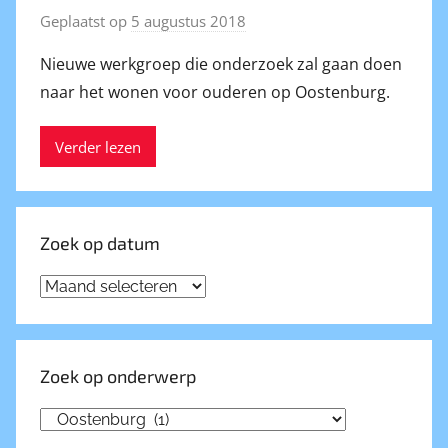
Geplaatst op
5 augustus 2018
d
o
Nieuwe werkgroep die onderzoek zal gaan doen
o
naar het wonen voor ouderen op Oostenburg.
r
T
Verder lezen
r
i
x
B
Zoek op datum
a
k
Zoek
k
op
e
datum
r
Zoek op onderwerp
Zoek
op